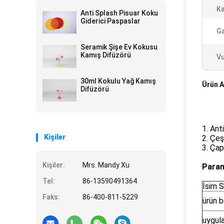
Ka
Anti Splash Pisuar Koku
Giderici Paspaslar
Ga
Seramik Şişe Ev Kokusu
Kamış Difüzörü
Vu
30ml Kokulu Yağ Kamış
Ürün A
Difüzörü
1. Ant
Kişiler
2. Çeş
3. Çap
Kişiler:
Mrs. Mandy Xu
Para
Tel:
86-13590491364
İsim 
Faks:
86-400-811-5229
ürün 
uygul