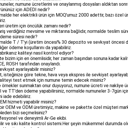
uneler, numune ücretlerini ve onaylanmış dosyaları aldıktan sonra 
ürününüz için ADEDI nedir?
malde her elektrikli ürün için MOQ'umuz 2000 adettir, bazı özel 
riz.
seri üretim için öncülük zamanı nedir?
ariş verdiğiniz mevsime ve miktarına bağlıdır, normalde teslim sü
Ödeme süresi nedir?
malde T / T'yi (üretim öncesi% 30 depozito ve sevkıyat öncesi den
iğer ödeme koşullarını da yapabiliriz.
Fabrikanız kaliteyi nasıl kontrol ediyor?
ite bizim için en önemlisidir, her zaman başından sonuna kadar ka
E, ROSH tarafından onaylandı.
Sevkıyat ayarlayabilir misiniz?
t, isteğinize göre tekne, hava veya ekspres ile sevkiyat ayarlayabiliri
Kaliteyi test etmek için numune temin edecek misiniz?
e örnekler sunmaktan onur duyuyoruz, numune ücreti ve nakliye ü
 ve TT'den ödeme yapabilirsiniz, normalde numuneler 3-7gün içinde
i iade edebiliriz.
OEM hizmeti yapabilir misiniz?
 bir OEM ve ODM üretimiyiz, makine ve pakette özel müşteri marka
Neden bizi seçmelisiniz?
fesyonel ve deneyimli Ar-Ge ekibi.
lir ve sıkı kalite kontrol sistemi.Her şeyin mükemmel durumda ol