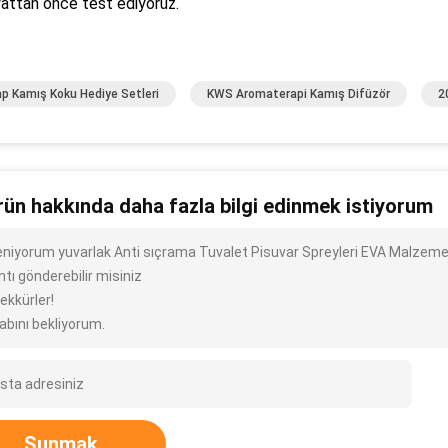
attan önce test ediyoruz.
p Kamış Koku Hediye Setleri
KWS Aromaterapi Kamış Difüzör
2
rün hakkında daha fazla bilgi edinmek istiyorum
ileniyorum yuvarlak Anti sıçrama Tuvalet Pisuvar Spreyleri EVA Malzeme
ntı gönderebilir misiniz
ekkürler!
abını bekliyorum.
Sunmak