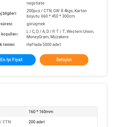
negotiate
200pcs / CTN, GW: 8.4kgs, Karton
 bilgileri:
boyutu: 660 * 450 * 300cm
süresi:
görüşmek
L / C, D / A, D / P, T / T, Western Union,
koşulları:
MoneyGram, Müzakere
k temini:
Haftada 5000 adet
En Iyi Fiyat
İletişim
160 * 160mm
 / CTN:
200 adet