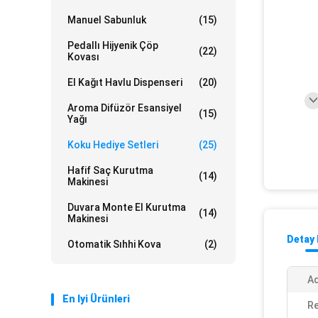
Manuel Sabunluk
(15)
Pedallı Hijyenik Çöp
(22)
Kovası
El Kağıt Havlu Dispenseri
(20)
Aroma Difüzör Esansiyel
(15)
Yağı
Koku Hediye Setleri
(25)
Hafif Saç Kurutma
(14)
Makinesi
Duvara Monte El Kurutma
(14)
Makinesi
Detay 
Otomatik Sıhhi Kova
(2)
Ad
En Iyi Ürünleri
Re