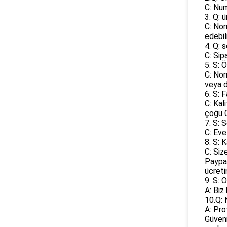
C: Num
3. Q: 
C: Nor
edebili
4. Q: 
C: Sip
5. S: 
C: Nor
veya d
6. S: 
C: Kal
çoğu C
7. S: 
C: Eve
8. S: 
C: Siz
Paypal
ücretin
9. S: 
A: Biz
10.Q: 
A: Pro
Güveni