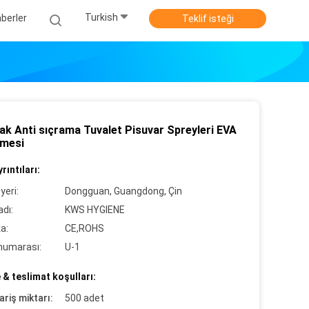
Turkish
berler
Teklif isteği
ak Anti sıçrama Tuvalet Pisuvar Spreyleri EVA
mesi
rıntıları:
yeri:
Dongguan, Guangdong, Çin
dı:
KWS HYGIENE
ka:
CE,ROHS
numarası:
U-1
& teslimat koşulları:
ariş miktarı:
500 adet