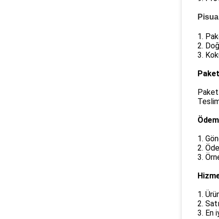
Pisua
1. Pak
2. Doğ
3. Kok
Pake
Paketl
Teslim
Ödeme
1. Gö
2. Öde
3. Örn
Hizme
1. Ürü
2. Sat
3. En i