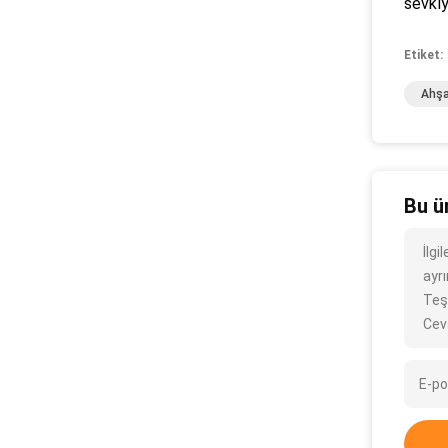
sevkıy
Etiket:
Ahşa
Bu ü
İlg
ayrı
Teş
Cev