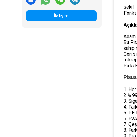
şekil
Fonks
İletişim
Açıkl
Adam T
Bu Pis
sahip
Geri s
mikrop
Bu kok
Pisua
1. Her
2.% 99
3. Sig
4. Far
5. PE t
6. EVA
7. Çeş
8. Fark
9. Pro