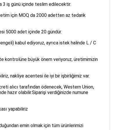
3 iş günü içinde teslim edilecektir.
üretim için MOQ da 2000 adetten az tedarik
resi 5000 adet içinde 20 gündür.
geli) kabul ediyoruz, ayrıca istek halinde L / C
lite kontrolüne büyük önem veriyoruz, üretimimizin
z, nakliye acentesi ile iyi bir işbirliğimiz var.
creti alıcı tarafından ödenecek, Western Union,
 hazır olabilir.Siparişi verdiğinizde numune
sı yapabiliriz
duğundan emin olmak için tüm ürünlerimizi