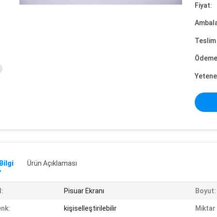
Fiyat:
Ambalaj
Teslim 
Ödeme 
Yetene
Bilgi
Ürün Açıklaması
:
Pisuar Ekranı
Boyut:
nk:
kişiselleştirilebilir
Miktar