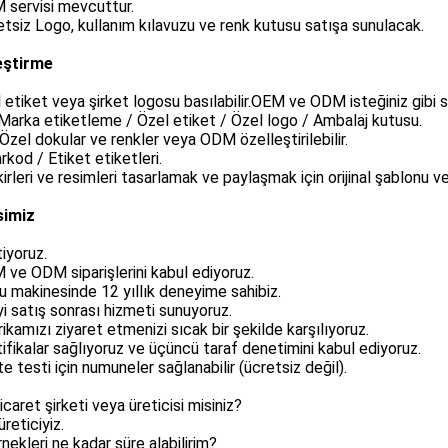
 servisi mevcuttur.
etsiz Logo, kullanım kılavuzu ve renk kutusu satışa sunulacak.
eştirme
l etiket veya şirket logosu basılabilir.OEM ve ODM isteğiniz gibi su
arka etiketleme / Özel etiket / Özel logo / Ambalaj kutusu.
zel dokular ve renkler veya ODM özelleştirilebilir.
rkod / Etiket etiketleri.
kirleri ve resimleri tasarlamak ve paylaşmak için orijinal şablonu ve
simiz
tiyoruz.
 ve ODM siparişlerini kabul ediyoruz.
u makinesinde 12 yıllık deneyime sahibiz.
iyi satış sonrası hizmeti sunuyoruz.
rikamızı ziyaret etmenizi sıcak bir şekilde karşılıyoruz.
tifikalar sağlıyoruz ve üçüncü taraf denetimini kabul ediyoruz.
ite testi için numuneler sağlanabilir (ücretsiz değil).
Ticaret şirketi veya üreticisi misiniz?
üreticiyiz.
rnekleri ne kadar süre alabilirim?