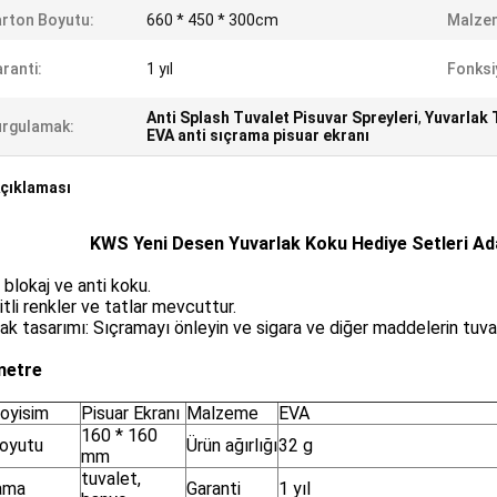
rton Boyutu:
660 * 450 * 300cm
Malze
ranti:
1 yıl
Fonksi
Anti Splash Tuvalet Pisuvar Spreyleri
,
Yuvarlak 
rgulamak:
EVA anti sıçrama pisuar ekranı
çıklaması
KWS Yeni Desen Yuvarlak Koku Hediye Setleri Ad
i blokaj ve anti koku.
itli renkler ve tatlar mevcuttur.
ak tasarımı: Sıçramayı önleyin ve sigara ve diğer maddelerin tuvale
metre
Soyisim
Pisuar Ekranı
Malzeme
EVA
160 * 160
boyutu
Ürün ağırlığı
32 g
mm
tuvalet,
ama
Garanti
1 yıl