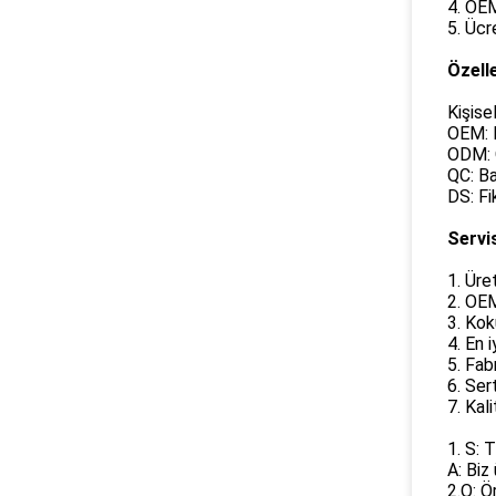
4. OEM
5. Ücr
Özell
Kişise
OEM: M
ODM: Ö
QC: Ba
DS: Fi
Servi
1. Üre
2. OEM
3. Kok
4. En 
5. Fab
6. Ser
7. Kal
1. S: 
A: Biz 
2.Q: Ö