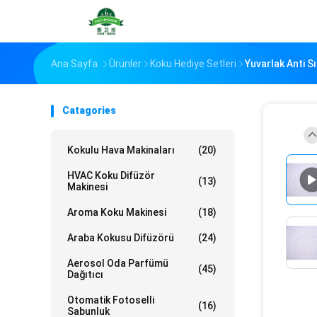
Ana Sayfa
Ürünler
Koku Hediye Setleri
Yuvarlak Anti S
Catagories
Kokulu Hava Makinaları
(20)
HVAC Koku Difüzör
(13)
Makinesi
Aroma Koku Makinesi
(18)
Araba Kokusu Difüzörü
(24)
Aerosol Oda Parfümü
(45)
Dağıtıcı
Otomatik Fotoselli
(16)
Sabunluk