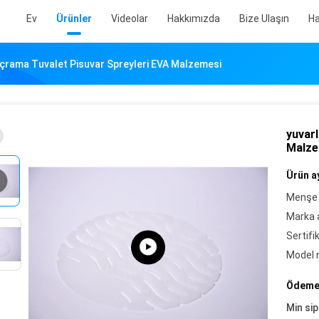
Ev
Ürünler
Videolar
Hakkımızda
Bize Ulaşın
Ha
ıçrama Tuvalet Pisuvar Spreyleri EVA Malzemesi
yuvarl
Malze
Ürün ay
Menşe 
Marka a
Sertifi
Model 
Ödeme 
Min sip