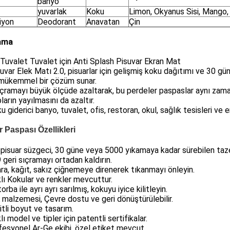
banyo
yuvarlak
Koku
Limon, Okyanus Sisi, Mango, 
iyon
Deodorant
Anavatan
Çin
ama
uvalet Tuvalet için Anti Splash Pisuvar Ekran Mat
uvar Elek Matı 2.0, pisuarlar için gelişmiş koku dağıtımı ve 30
 mükemmel bir çözüm sunar.
ıçramayı büyük ölçüde azaltarak, bu perdeler paspaslar aynı zaman
ların yayılmasını da azaltır.
u giderici banyo, tuvalet, ofis, restoran, okul, sağlık tesisleri ve en
r Paspası Özellikleri
 pisuar süzgeci, 30 güne veya 5000 yıkamaya kadar sürebilen taze b
 geri sıçramayı ortadan kaldırın.
ara, kağıt, sakız çiğnemeye direnerek tıkanmayı önleyin.
klı Kokular ve renkler mevcuttur.
orba ile ayrı ayrı sarılmış, kokuyu iyice kilitleyin.
 malzemesi, Çevre dostu ve geri dönüştürülebilir.
itli boyut ve tasarım.
lı model ve tipler için patentli sertifikalar.
fesyonel Ar-Ge ekibi, özel etiket mevcut.