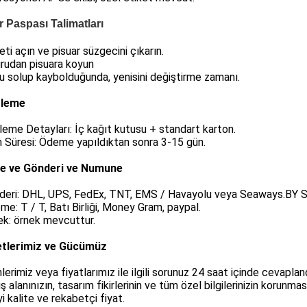
r Paspası Talimatları
eti açın ve pisuar süzgecini çıkarın.
rudan pisuara koyun
u solup kaybolduğunda, yenisini değiştirme zamanı.
tleme
eme Detayları: İç kağıt kutusu + standart karton.
 Süresi: Ödeme yapıldıktan sonra 3-15 gün.
 ve Gönderi ve Numune
nderi: DHL, UPS, FedEx, TNT, EMS / Havayolu veya Seaways.BY 
me: T / T, Batı Birliği, Money Gram, paypal.
ek: örnek mevcuttur.
tlerimiz ve Gücümüz
nlerimiz veya fiyatlarımız ile ilgili sorunuz 24 saat içinde cevapland
ış alanınızın, tasarım fikirlerinin ve tüm özel bilgilerinizin korunmas
yi kalite ve rekabetçi fiyat.