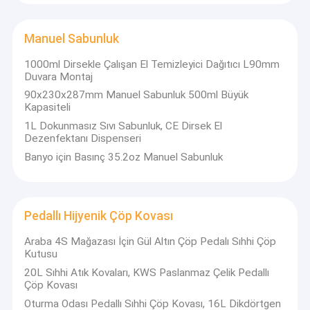
Manuel Sabunluk
1000ml Dirsekle Çalışan El Temizleyici Dağıtıcı L90mm
Duvara Montaj
90x230x287mm Manuel Sabunluk 500ml Büyük
Kapasiteli
1L Dokunmasız Sıvı Sabunluk, CE Dirsek El
Dezenfektanı Dispenseri
Banyo için Basınç 35.2oz Manuel Sabunluk
Pedallı Hijyenik Çöp Kovası
Ev
Araba 4S Mağazası İçin Gül Altın Çöp Pedalı Sıhhi Çöp
Dongguan KWS Hijyen Industrial Co.,Ltd.temizlik ürünleri üretimi
Kutusu
ve pazarlaması konusunda uzmanlaşmış bir üreticidir. 2015
Ürünler
20L Sıhhi Atık Kovaları, KWS Paslanmaz Çelik Pedallı
yılında kuruluşundan bu yana firmamız bağımsız olarak 30'dan
Çöp Kovası
fazla stil ürünü geliştirmiş ve üretmiştir, ana ürünler sabunluk,
videolar
oto el dezenfektanı makinesi, koku hava makinesi, aerosol
Oturma Odası Pedallı Sıhhi Çöp Kovası, 16L Dikdörtgen
dağıtıcıdır. , kağıt dağıtıcı, saç kurutma makinesi ve el kurutma