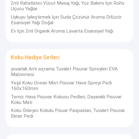
Uluslararası standartları karşılayan ve her zaman uluslararası
2ml Rahatlatıcı Vücut Masaj Yağı, Yüz Bakımı İçin Rohs
Araba Kokusu Difüzörü
standartları karşılayan ve her zaman 12 karakterli "yenilik, kalite,
Uçucu Yağlar
hizmet, ekonomi, özveri, şükran" konseptine bağlı kalan yüksek
Uykuyu İyileştirmek İçin Suda Çözünür Aroma Difüzör
Aerosol Oda Parfümü Dağıtıcı
kaliteli ürünler üretmeye kararlıyız. Bu nedenle, yaygın olarak tüm
Esansiyel Yağı Doğal
dünyada beğeni topladı ve birçok sadık müşteri kazandı.
Ev İçin 2ml Organik Aroma Lavanta Esansiyel Yağı
Otomatik Fotoselli Sabunluk
Manuel Sabunluk
Koku Hediye Setleri
Pedallı Hijyenik Çöp Kovası
yuvarlak Anti sıçrama Tuvalet Pisuvar Spreyleri EVA
El Kağıt Havlu Dispenseri
Malzemesi
Yeşil Koku Ocean Mist Pisuvar Hava Spreyi Pedi
Aroma Difüzör Esansiyel Yağı
160x160mm
Temiz Hava Pisuvar Kokusu Pedleri, Dayanıklı Pisuvar
Koku Hediye Setleri
Koku Matı
Koku Önleyici Kokulu Pisuar Paspasları, Tuvalet Pisuvar
Hafif Saç Kurutma Makinesi
Ekran Pedi
Duvara Monte El Kurutma Makinesi