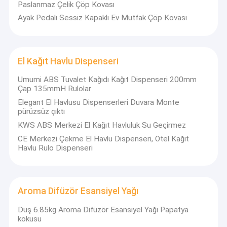
Paslanmaz Çelik Çöp Kovası
makinesi, vb.
Hakkımızda
Ayak Pedalı Sessiz Kapaklı Ev Mutfak Çöp Kovası
Fabrika turu
Kalite kontrol
El Kağıt Havlu Dispenseri
KWS, Dongguan, Guangdong'da, bazı üstün coğrafi konum,
Bize Ulaşın
Umumi ABS Tuvalet Kağıdı Kağıt Dispenseri 200mm
uygun ulaşım ve engelsiz mal taşımacılığı ile yer almaktadır.
Çap 135mmH Rulolar
Şimdiye kadar, 50'den fazla çalışanımız var, iş süreci düzenli ve
iş verimliliği yüksek, bu yüzden her zaman zamanında teslim
Haberler
Elegant El Havlusu Dispenserleri Duvara Monte
ediyoruz.
pürüzsüz çıktı
Bir teklif isteği
KWS ABS Merkezi El Kağıt Havluluk Su Geçirmez
CE Merkezi Çekme El Havlu Dispenseri, Otel Kağıt
Ayrıca profesyonel bir dış ticaret ekibimiz var ve yıllık
Havlu Rulo Dispenseri
satışlarımız 0,5 milyon USD kadar yüksek. Ana ihracat ülkelerimiz
Fransa, Almanya, ABD, Dubai, Japonya, Brezilya, Singapur ve Orta
Kokulu Hava Makinaları
Doğu'da 30'dan fazla ülke ve bölge. .
HVAC Koku Difüzör Makinesi
Aroma Difüzör Esansiyel Yağı
Duş 6.85kg Aroma Difüzör Esansiyel Yağı Papatya
Aroma Koku Makinesi
kokusu